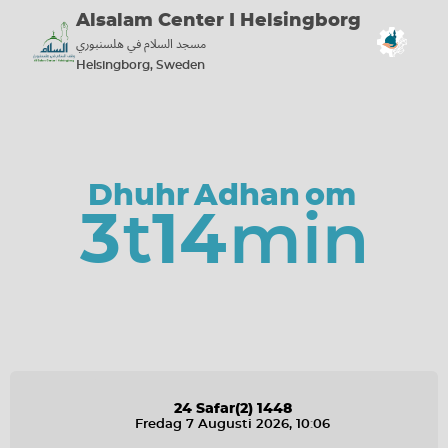
Alsalam Center I Helsingborg
مسجد السلام في هلسنبوري
Screen Settings
Helsingborg, Sweden
Show screens in portrait mode
Check Sound
Dhuhr
Adhan
om
3
t
14
min
Connected
Aug 7, 2026, 10:06:28 AM
Build 4.8.3
07/07/2026
Midnight Refresh
00:00:00
24
Safar
(2)
1448
Fredag 7 Augusti 2026
, 10
:
06