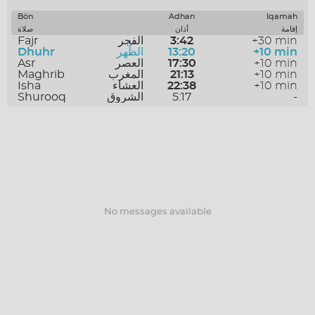
SAVE
Bön
Adhan
Iqamah
إقامة
أذان
صلاة
Fajr
الفجر
3:42
+30 min
Dhuhr
الظُهر
13:20
+10 min
Asr
العصر
17:30
+10 min
Maghrib
المغرب
21:13
+10 min
Isha
العشاء
22:38
+10 min
Shurooq
الشروق
5:17
-
No messages available